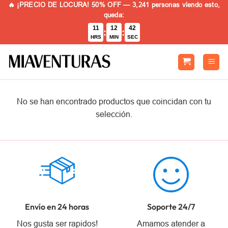
🔥 ¡PRECIO DE LOCURA! 50% OFF — 3,241 personas viendo esto,
Saltar
queda:
al
11
12
42
contenido
:
:
HRS
MIN
SEC
No se han encontrado productos que coincidan con tu
selección.
Envío en 24 horas
Soporte 24/7
Nos gusta ser rapidos!
Amamos atender a