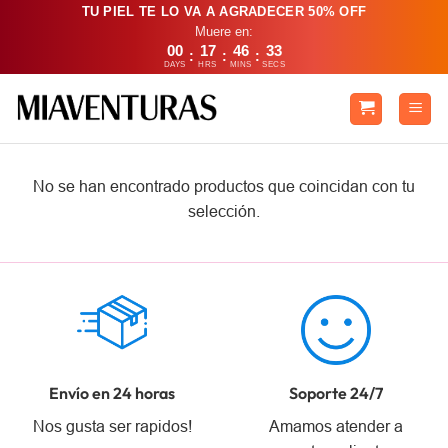
Saltar
TU PIEL TE LO VA A AGRADECER 50% OFF
Muere en:
al
00
17
46
33
:
:
:
contenido
DAYS
HRS
MINS
SECS
No se han encontrado productos que coincidan con tu
selección.
Envío en 24 horas
Soporte 24/7
Nos gusta ser rapidos!
Amamos atender a