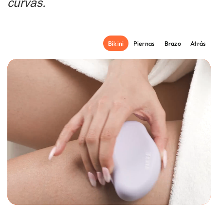
curvas.
Bikini
Piernas
Brazo
Atrás