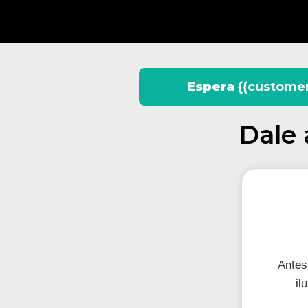
Espera
 {{customer
Dale 
Antes 
il