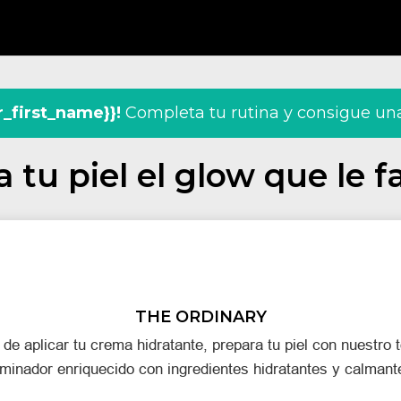
_first_name}}!
 Completa tu rutina y consigue un
a tu piel el glow que le f
THE ORDINARY
de aplicar tu crema hidratante, prepara tu piel con nuestro t
uminador enriquecido con ingredientes hidratantes y calmant